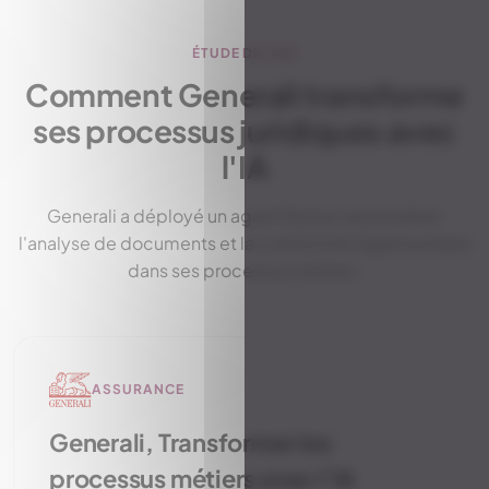
ÉTUDE DE CAS
Comment Generali transforme
ses processus juridiques avec
l'IA
Generali a déployé un agent IA pour automatiser
l'analyse de documents et la conformité réglementaire
dans ses processus métiers.
ASSURANCE
Generali, Transformer les
processus métiers avec l'IA