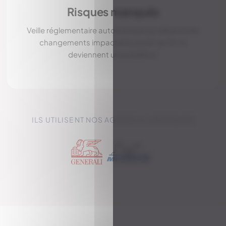
Risques manqués
Veille réglementaire automatisée qui détecte les
changements impactants avant qu'ils ne
deviennent un problème.
ILS UTILISENT NOS AGENTS IA JURIDIQUES