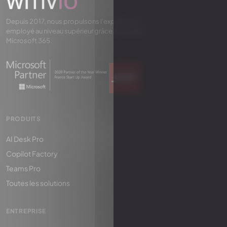
Depuis 2017, nous propulsons l'expérience
employé au niveau supérieur grâce à l'IA dans
Microsoft 365.
PRODUITS
AI Desk Pro
Copilot Factory
Teams Pro
Toutes les solutions
ENTREPRISE