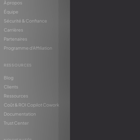
À propos
Équipe
Sécurité & Confiance
Carrières
Partenaires
Programme d'Affiliation
RESSOURCES
Blog
Clients
Ressources
Coût & ROI Copilot Cowork
Documentation
Trust Center