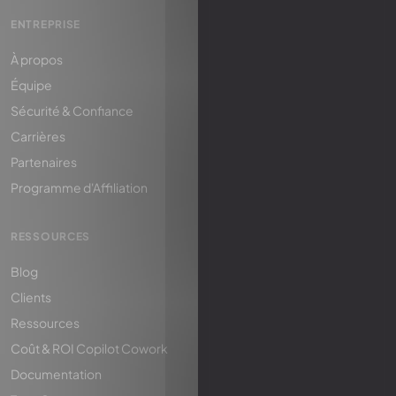
ENTREPRISE
À propos
Équipe
Sécurité & Confiance
Carrières
Partenaires
Programme d'Affiliation
RESSOURCES
Blog
Clients
Ressources
Coût & ROI Copilot Cowork
Documentation