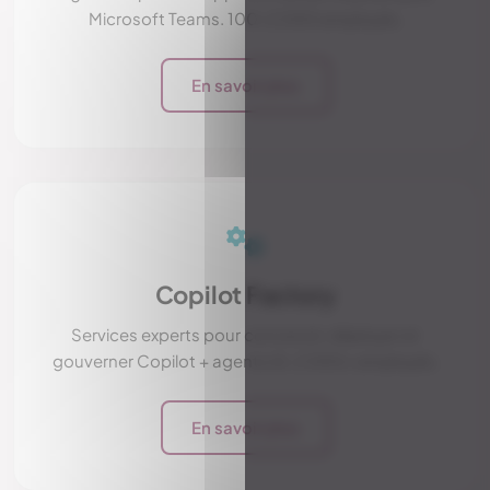
Microsoft Teams. 100-2 000 employés.
En savoir plus
Copilot Factory
Services experts pour concevoir, déployer et
gouverner Copilot + agents IA. 2 000+ employés.
En savoir plus