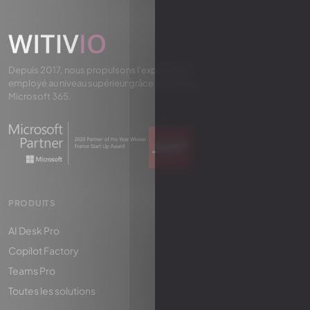
Depuis 2017, nous propulsons l'expérience
employé au niveau supérieur grâce à l'IA dans
Microsoft 365.
PRODUITS
AI Desk Pro
Copilot Factory
Teams Pro
Toutes les solutions