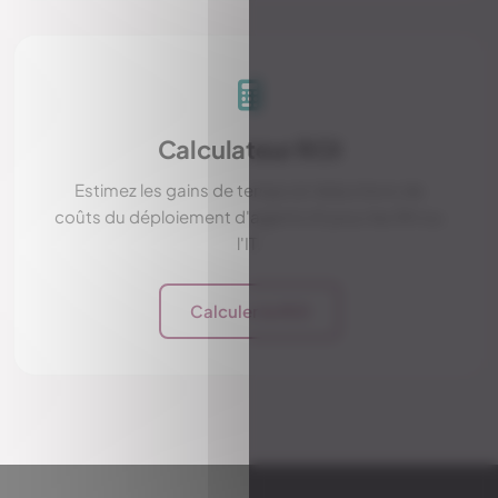
Calculateur ROI
Estimez les gains de temps et réductions de
coûts du déploiement d'agents IA pour les RH ou
l'IT.
Calculer le ROI